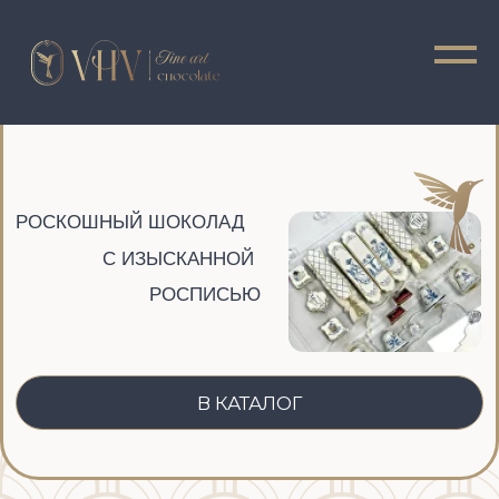
РОСКОШНЫЙ ШОКОЛАД
С ИЗЫСКАННОЙ
РОСПИСЬЮ
КАТАЛОГ
ОНЛАЙН КУРСЫ
Ф
В КАТАЛОГ
ОНЛАЙН КУРСЫ
ПОЛНЫЙ КУРС
От новичка до профессионала
ПОДРОБНЕЕ