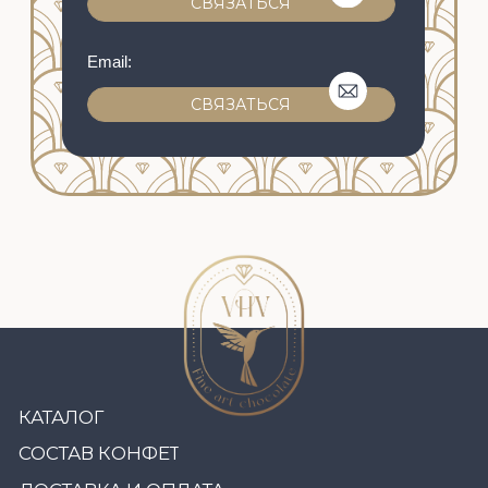
Во всех социальных сетях:
@VHV.ARTCHOCOLAT
ИП Сорокина Валерия Викторовна
ИНН 780229807860
© 2021-2026 Все права защищены
Предоставленные на сайте цены, внешний
вид товара, его наличие и характеристики
имеют информационный характер, а также
не являются публичной офертой.
Политика конфиденциальности
Политика обработки персональных данных
Договор оферты