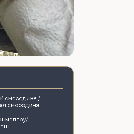
е /
ина
овая
ящий