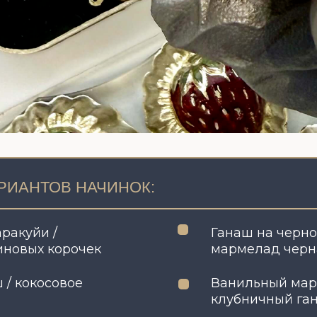
ТОВ НАЧИНОК:
и /
Ганаш на черной смородин
х корочек
мармелад черная смород
осовое
Ванильный маршмеллоу/
клубничный ганаш
ченный
Соленая карамель /арахис
джандуйя с попкорном
Миндальное пралине на
мель на
карамельном шоколаде/
шоколаде
сливочная ириска
Шоколадная карамель на
темном шоколаде / хруст
слой: темный шоколад с
на
бисквитными хлопьями
шоколадное