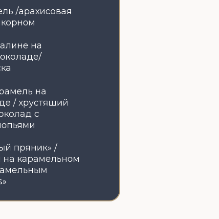
/
ельном
ИЕ
GREYAS