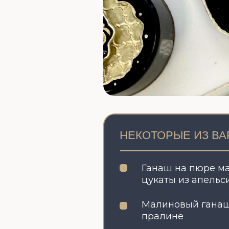
НЕКОТОРЫЕ ИЗ ВАРИАН
Ганаш на пюре маракуй
цукаты из апельсиновы
Малиновый ганаш / кок
пралине
Ромовый ганаш / вымо
в роме изюм
Сливочный фадж / кара
карамелизированном 
Фундучное пралине /
ириска на темном
шоколаде
Шоколадная карамель 
молочном шоколаде/ 