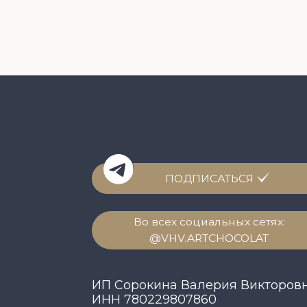
Во всех социальных сетях:
@VHV.ARTCHOCOLAT
ИП Сорокина Валерия Викторовна
ИНН 780229807860
Предоставленные на сайте цены, внешний вид
товара, его наличие и характеристики имеют
информационный характер, а также не являются
публичной офертой.