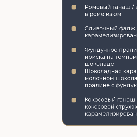
пралине с фундуком
Кокосовый ганаш с зап
кокосовой стружкой и 
карамелизированным 
ПОДПИСАТЬСЯ