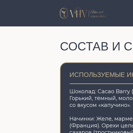
КАТАЛ
СОСТАВ И СР
ИСПОЛЬЗУЕМЫЕ ИНГР
Шоколад: Cacao Barry (Франц
Горький, тёмный, молочный
со вкусом «капучино».
Начинки: Желе, мармелад и
(Франция). Орехи цельные/
сахаров (тростниковый, Мус
Сушеные, вяленые фрукты, 