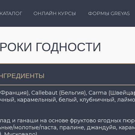
ОНЛАЙН КУРСЫ
ФОРМЫ GREYAS
КОРПОРА
ОГ
ОКИ ГОДНОСТИ
ЕДИЕНТЫ
ия), Callebaut (Бельгия), Carma (Швейцария), ICAM (
, карамельный, белый, клубничный, лаймовый, апель
 ганаши на основе фруктово ягодных пюре фирмы Bo
молотые/паста, пралине, джандуйя, карамели, разл
ковадо).
цукаты, вафельная крошка.