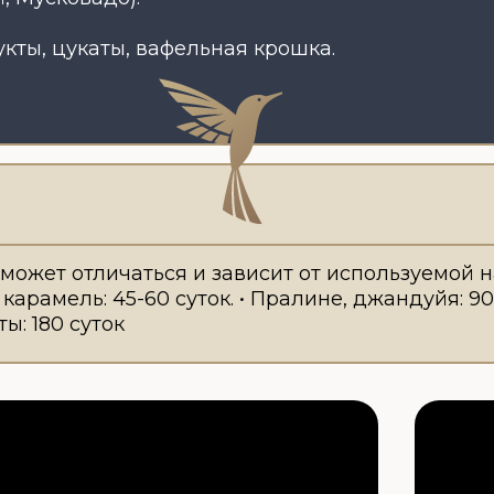
 отличаться и зависит от используемой начинки: •
ь: 45-60 суток. • Пралине, джандуйя: 90 суток. • Оре
0 суток