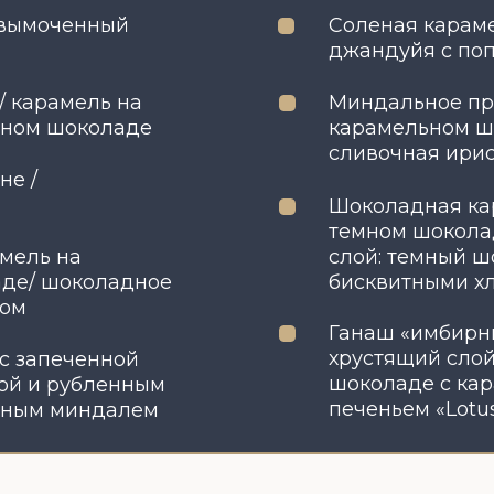
Ганаш «имбирный пряник» 
хрустящий слой на карам
еченной
шоколаде с карамельным
рубленным
печеньем «Lotus»
миндалем
КАТАЛОГ
ОБУЧЕН
СОСТАВ КОНФЕТ
ФОРМЫ 