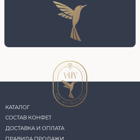
СОСТАВ КОНФЕТ
ДОСТАВКА И ОПЛАТА
ПРАВИЛА ПРОДАЖИ
КОРПОРАТИВНЫЕ ЗАКАЗЫ
НАБОРЫ В НАЛИЧИИ
СВАДЬБЫ
ОБ АВТОРЕ
ОБУЧЕНИЕ
ФОРМЫ GREYAS
НАШ БЛОГ
КОНТАКТЫ
ПОДПИСАТЬСЯ
Во всех социальных сетях:
@VHV.ARTCHOCOLAT
ИП Сорокина Валерия Викторовна
ИНН 780229807860