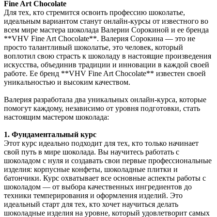
Fine Art Chocolate
Для тех, кто стремится освоить профессию шоколатье,
идеальным вариантом станут онлайн-курсы от известного во
всем мире мастера шоколада Валерии Сорокиной и ее бренда
**VHV Fine Art Chocolate**. Валерия Сорокина — это не
просто талантливый шоколатье, это человек, который
воплотил свою страсть к шоколаду в настоящие произведения
искусства, объединив традиции и инновации в каждой своей
работе. Ее бренд **VHV Fine Art Chocolate** известен своей
уникальностью и высоким качеством.
Валерия разработала два уникальных онлайн-курса, которые
помогут каждому, независимо от уровня подготовки, стать
настоящим мастером шоколада:
1. Фундаментальный курс
Этот курс идеально подходит для тех, кто только начинает
свой путь в мире шоколада. Вы научитесь работать с
шоколадом с нуля и создавать свои первые профессиональные
изделия: корпусные конфеты, шоколадные плитки и
батончики. Курс охватывает все основные аспекты работы с
шоколадом — от выбора качественных ингредиентов до
техники темперирования и оформления изделий. Это
идеальный старт для тех, кто хочет научиться делать
шоколадные изделия на уровне, который удовлетворит самых