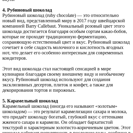
4. Рубиновый шоколад
Рубиновый шоколад (ruby chocolate) — это относительно
новый вид, представленный миру в 2017 году швейцарской
компанией Barry Callebaut. Уникальный розовый цвет этого
шоколада достигается благодаря особым сортам какао-бобов,
которые не проходят традиционную ферментацию,
сохраняющую естественный цвет и вкус. Рубиновый шоколад
сочетает в себе сладость молочного и кислотность ягодных
нот, что делает его особенно интересным для современных
кондитеров.
Этот вид шоколада стал настоящей сенсацией в мире
кулинарии благодаря своему внешнему виду и необычному
вкусу. Рубиновый шоколад используют для создания
эксклюзивных десертов, плиток и конфет, а также для
декорирования тортов и пирожных.
5. Карамельный шоколад
Карамельный шоколад (иногда его называют «золотым»
шоколадом) — это результат карамелизации сахара и молока,
что придаёт шоколаду богатый, глубокий вкус с оттенками
жженого сахара и карамели. Он обладает бархатистой
текстурой и характерным золотисто-коричневым цветом. Этот
шоколад набирает популярность в последние годы, особенно в